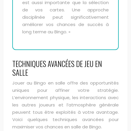
est aussi importante que la sélection
de vos cartes. Une approche
disciplinée peut significativement
améliorer vos chances de succès à
long terme au Bingo. »
TECHNIQUES AVANCÉES DE JEU EN
SALLE
Jouer au Bingo en salle offre des opportunités
uniques pour affiner votre stratégie.
L’environnement physique, les interactions avec
les autres joueurs et l’atmosphère générale
peuvent tous être exploités à votre avantage.
Voici quelques techniques avancées pour
maximiser vos chances en salle de Bingo.