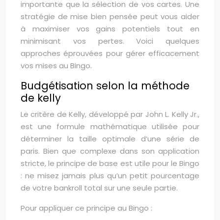
importante que la sélection de vos cartes. Une
stratégie de mise bien pensée peut vous aider
à maximiser vos gains potentiels tout en
minimisant vos pertes. Voici quelques
approches éprouvées pour gérer efficacement
vos mises au Bingo.
Budgétisation selon la méthode
de kelly
Le critère de Kelly, développé par John L. Kelly Jr.,
est une formule mathématique utilisée pour
déterminer la taille optimale d’une série de
paris. Bien que complexe dans son application
stricte, le principe de base est utile pour le Bingo
: ne misez jamais plus qu’un petit pourcentage
de votre bankroll total sur une seule partie.
Pour appliquer ce principe au Bingo :