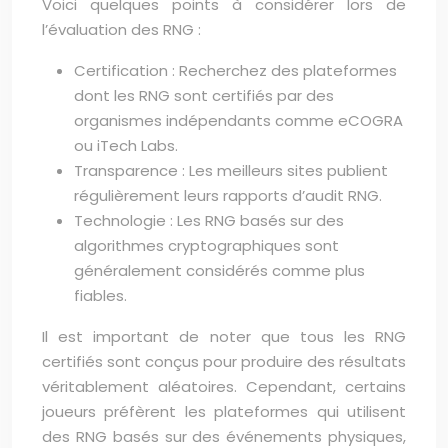
Voici quelques points à considérer lors de
l’évaluation des RNG :
Certification : Recherchez des plateformes
dont les RNG sont certifiés par des
organismes indépendants comme eCOGRA
ou iTech Labs.
Transparence : Les meilleurs sites publient
régulièrement leurs rapports d’audit RNG.
Technologie : Les RNG basés sur des
algorithmes cryptographiques sont
généralement considérés comme plus
fiables.
Il est important de noter que tous les RNG
certifiés sont conçus pour produire des résultats
véritablement aléatoires. Cependant, certains
joueurs préfèrent les plateformes qui utilisent
des RNG basés sur des événements physiques,