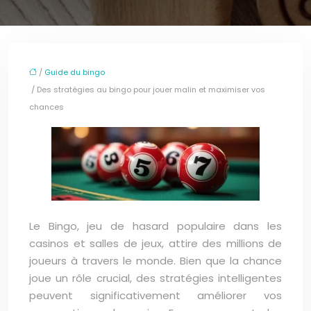
/
Guide du bingo
/ Des stratégies au bingo pour jouer malin et maximiser vos
chances
Le Bingo, jeu de hasard populaire dans les
casinos et salles de jeux, attire des millions de
joueurs à travers le monde. Bien que la chance
joue un rôle crucial, des stratégies intelligentes
peuvent significativement améliorer vos