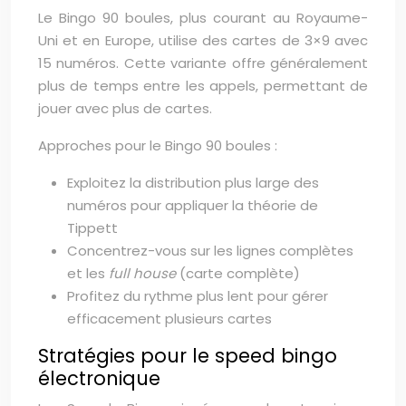
Le Bingo 90 boules, plus courant au Royaume-
Uni et en Europe, utilise des cartes de 3×9 avec
15 numéros. Cette variante offre généralement
plus de temps entre les appels, permettant de
jouer avec plus de cartes.
Approches pour le Bingo 90 boules :
Exploitez la distribution plus large des
numéros pour appliquer la théorie de
Tippett
Concentrez-vous sur les lignes complètes
et les
full house
(carte complète)
Profitez du rythme plus lent pour gérer
efficacement plusieurs cartes
Stratégies pour le speed bingo
électronique