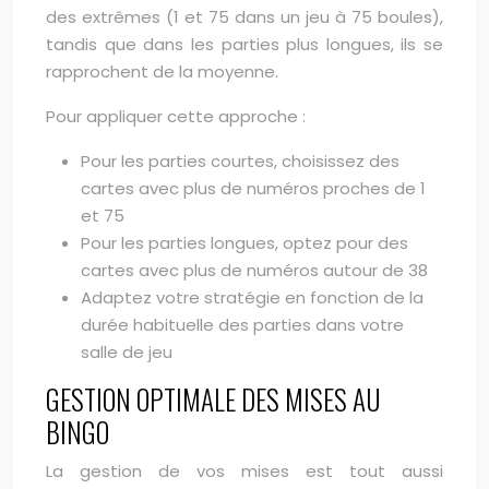
des extrêmes (1 et 75 dans un jeu à 75 boules),
tandis que dans les parties plus longues, ils se
rapprochent de la moyenne.
Pour appliquer cette approche :
Pour les parties courtes, choisissez des
cartes avec plus de numéros proches de 1
et 75
Pour les parties longues, optez pour des
cartes avec plus de numéros autour de 38
Adaptez votre stratégie en fonction de la
durée habituelle des parties dans votre
salle de jeu
GESTION OPTIMALE DES MISES AU
BINGO
La gestion de vos mises est tout aussi