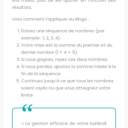
vos mises, puis de les ajuster en fonction des
résultats.
Voici comment l’appliquer au Bingo :
Écrivez une séquence de nombres (par
exemple : 1, 2, 3, 4)
Votre mise est la somme du premier et du
dernier nombre (1 + 4 = 5)
Si vous gagnez, rayez ces deux nombres
Si vous perdez, ajoutez la somme misée à la
fin de la séquence
Continuez jusqu’à ce que tous les nombres
soient rayés ou que vous atteigniez votre
limite
« La gestion efficace de votre bankroll