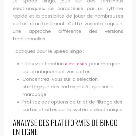
Le Speed Bingo, joué sur des terminaux
électroniques, se caractérise par un rythme
rapide et la possibilité de jouer de nombreuses
cartes simultanément. Cette variante requiert
une approche différente des versions
traditionnelles.
Tactiques pour le Speed Bingo :
Utilisez la fonction
pour marquer
auto-daub
automatiquement vos cartes
Concentrez-vous sur la sélection
stratégique des cartes plutôt que sur le
marquage
Profitez des options de tri et de filtrage des
cartes offertes par le système électronique
ANALYSE DES PLATEFORMES DE BINGO
EN LIGNE