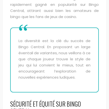
rapidement gagné en popularité sur Bingo
Central, attirant aussi bien les amateurs de
bingo que les fans de jeux de casino.
La diversité est la clé du succès de
Bingo Central. En proposant un large
éventail de variantes, nous veillons à ce
que chaque joueur trouve le style de
jeu qui lui convient le mieux, tout en
encourageant l’exploration de
nouvelles expériences ludiques.
SÉCURITÉ ET ÉQUITÉ SUR BINGO