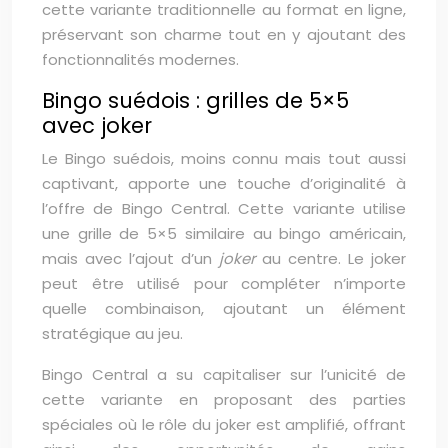
cette variante traditionnelle au format en ligne,
préservant son charme tout en y ajoutant des
fonctionnalités modernes.
Bingo suédois : grilles de 5×5
avec joker
Le Bingo suédois, moins connu mais tout aussi
captivant, apporte une touche d’originalité à
l’offre de Bingo Central. Cette variante utilise
une grille de 5×5 similaire au bingo américain,
mais avec l’ajout d’un
joker
au centre. Le joker
peut être utilisé pour compléter n’importe
quelle combinaison, ajoutant un élément
stratégique au jeu.
Bingo Central a su capitaliser sur l’unicité de
cette variante en proposant des parties
spéciales où le rôle du joker est amplifié, offrant