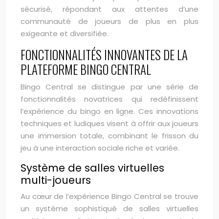
sécurisé, répondant aux attentes d’une
communauté de joueurs de plus en plus
exigeante et diversifiée.
FONCTIONNALITÉS INNOVANTES DE LA
PLATEFORME BINGO CENTRAL
Bingo Central se distingue par une série de
fonctionnalités novatrices qui redéfinissent
l’expérience du bingo en ligne. Ces innovations
techniques et ludiques visent à offrir aux joueurs
une immersion totale, combinant le frisson du
jeu à une interaction sociale riche et variée.
Système de salles virtuelles
multi-joueurs
Au cœur de l’expérience Bingo Central se trouve
un système sophistiqué de salles virtuelles