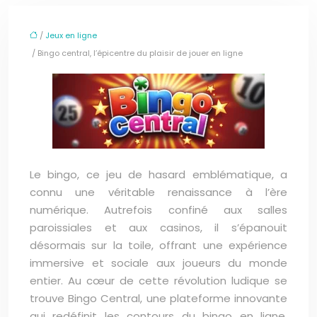
/
Jeux en ligne
/ Bingo central, l’épicentre du plaisir de jouer en ligne
Le bingo, ce jeu de hasard emblématique, a
connu une véritable renaissance à l’ère
numérique. Autrefois confiné aux salles
paroissiales et aux casinos, il s’épanouit
désormais sur la toile, offrant une expérience
immersive et sociale aux joueurs du monde
entier. Au cœur de cette révolution ludique se
trouve Bingo Central, une plateforme innovante
qui redéfinit les contours du bingo en ligne.