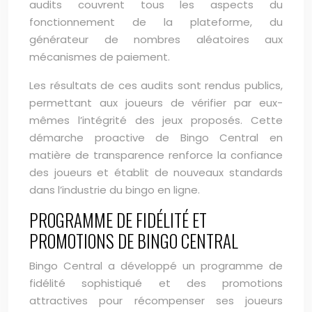
audits couvrent tous les aspects du
fonctionnement de la plateforme, du
générateur de nombres aléatoires aux
mécanismes de paiement.
Les résultats de ces audits sont rendus publics,
permettant aux joueurs de vérifier par eux-
mêmes l’intégrité des jeux proposés. Cette
démarche proactive de Bingo Central en
matière de transparence renforce la confiance
des joueurs et établit de nouveaux standards
dans l’industrie du bingo en ligne.
PROGRAMME DE FIDÉLITÉ ET
PROMOTIONS DE BINGO CENTRAL
Bingo Central a développé un programme de
fidélité sophistiqué et des promotions
attractives pour récompenser ses joueurs