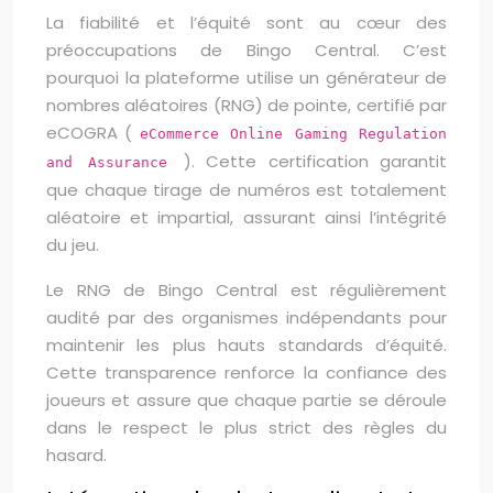
La fiabilité et l’équité sont au cœur des
préoccupations de Bingo Central. C’est
pourquoi la plateforme utilise un générateur de
nombres aléatoires (RNG) de pointe, certifié par
eCOGRA (
eCommerce Online Gaming Regulation
). Cette certification garantit
and Assurance
que chaque tirage de numéros est totalement
aléatoire et impartial, assurant ainsi l’intégrité
du jeu.
Le RNG de Bingo Central est régulièrement
audité par des organismes indépendants pour
maintenir les plus hauts standards d’équité.
Cette transparence renforce la confiance des
joueurs et assure que chaque partie se déroule
dans le respect le plus strict des règles du
hasard.