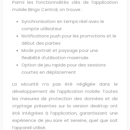
Parmi les fonctionnalités clés de l’application
mobile Bingo Central, on trouve :
Synchronisation en temps réel avec le
compte utilisateur
Notifications push pour les promotions et le
début des parties
Mode portrait et paysage pour une
flexibilité d’utilisation maximale
Option de jeu rapide pour des sessions
courtes en déplacement
La sécurité n’a pas été négligée dans le
développement de l’application mobile. Toutes
les mesures de protection des données et de
cryptage présentes sur la version desktop ont
été intégrées à l’application, garantissant une
expérience de jeu sûre et sereine, quel que soit
l’appareil utilisé.