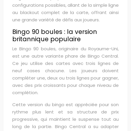
configurations possibles, allant de la simple ligne
au blackout complet de la carte, offrant ainsi
une grande variété de défis aux joueurs.
Bingo 90 boules : la version
britannique populaire
Le Bingo 90 boules, originaire du Royaume-Uni,
est une autre variante phare de Bingo Central.
Ce jeu utilise des cartes avec trois lignes de
neuf cases chacune. Les joueurs doivent
compléter une, deux ou trois lignes pour gagner,
avec des prix croissants pour chaque niveau de
complétion.
Cette version du bingo est appréciée pour son
rythme plus lent et sa structure de prix
progressive, qui maintient le suspense tout au
long de la partie. Bingo Central a su adapter