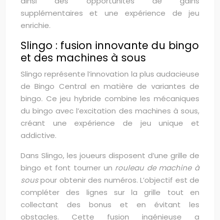
ainsi des opportunités de gains
supplémentaires et une expérience de jeu
enrichie.
Slingo : fusion innovante du bingo
et des machines à sous
Slingo représente l’innovation la plus audacieuse
de Bingo Central en matière de variantes de
bingo. Ce jeu hybride combine les mécaniques
du bingo avec l’excitation des machines à sous,
créant une expérience de jeu unique et
addictive.
Dans Slingo, les joueurs disposent d’une grille de
bingo et font tourner un
rouleau de machine à
sous
pour obtenir des numéros. L’objectif est de
compléter des lignes sur la grille tout en
collectant des bonus et en évitant les
obstacles. Cette fusion ingénieuse a