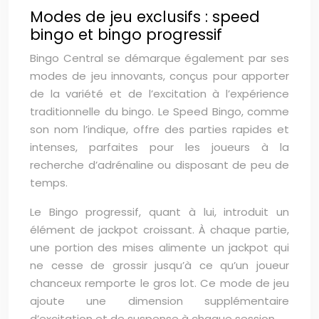
Modes de jeu exclusifs : speed
bingo et bingo progressif
Bingo Central se démarque également par ses
modes de jeu innovants, conçus pour apporter
de la variété et de l’excitation à l’expérience
traditionnelle du bingo. Le Speed Bingo, comme
son nom l’indique, offre des parties rapides et
intenses, parfaites pour les joueurs à la
recherche d’adrénaline ou disposant de peu de
temps.
Le Bingo progressif, quant à lui, introduit un
élément de jackpot croissant. À chaque partie,
une portion des mises alimente un jackpot qui
ne cesse de grossir jusqu’à ce qu’un joueur
chanceux remporte le gros lot. Ce mode de jeu
ajoute une dimension supplémentaire
d’excitation et de suspense à chaque session.