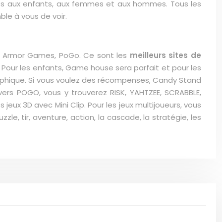
éservés aux enfants, aux femmes et aux hommes. Tous les
le à vous de voir.
Clip, Armor Games, PoGo. Ce sont les
meilleurs sites de
 Pour les enfants, Game house sera parfait et pour les
graphique. Si vous voulez des récompenses, Candy Stand
vers POGO, vous y trouverez RISK, YAHTZEE, SCRABBLE,
 jeux 3D avec Mini Clip. Pour les jeux multijoueurs, vous
e, tir, aventure, action, la cascade, la stratégie, les