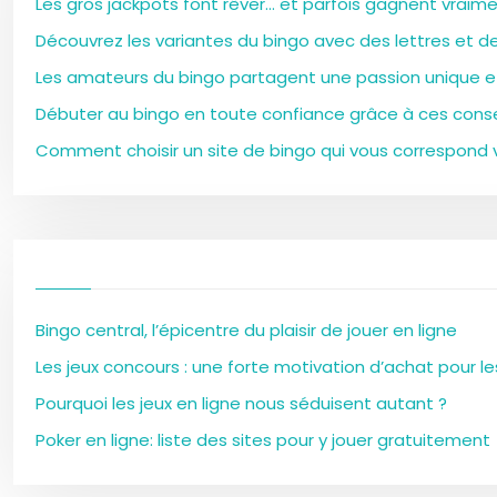
Les gros jackpots font rêver… et parfois gagnent vraim
Découvrez les variantes du bingo avec des lettres et 
Les amateurs du bingo partagent une passion unique e
Débuter au bingo en toute confiance grâce à ces conse
Comment choisir un site de bingo qui vous correspond 
Bingo central, l’épicentre du plaisir de jouer en ligne
Les jeux concours : une forte motivation d’achat pour
Pourquoi les jeux en ligne nous séduisent autant ?
Poker en ligne: liste des sites pour y jouer gratuitement