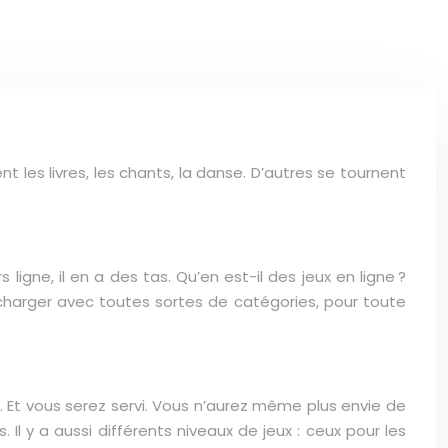
t les livres, les chants, la danse. D’autres se tournent
 ligne, il en a des tas. Qu’en est-il des jeux en ligne ?
élécharger avec toutes sortes de catégories, pour toute
. Et vous serez servi. Vous n’aurez même plus envie de
Il y a aussi différents niveaux de jeux : ceux pour les