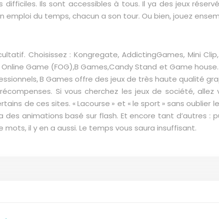
s difficiles. Ils sont accessibles à tous. Il ya des jeux r
un emploi du temps, chacun a son tour. Ou bien, jouez ensemb
st facultatif. Choisissez : Kongregate, AddictingGames, Mini 
 Free Online Game (FOG),B Games,Candy Stand et Game house.
rofessionnels, B Games offre des jeux de très haute qualité 
écompenses. Si vous cherchez les jeux de société, allez 
ins de ces sites. « Lacourse » et « le sport » sans oublier les
es animations basé sur flash. Et encore tant d’autres : puzzl
e mots, il y en a aussi. Le temps vous saura insuffisant.