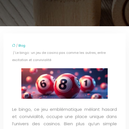
/
Blog
/ Le bingo : un jeu de casino pas comme les autres, entre
excitation et convivialité
Le bingo, ce jeu emblématique mêlant hasard
et convivialité, occupe une place unique dans
l’univers des casinos. Bien plus qu’un simple