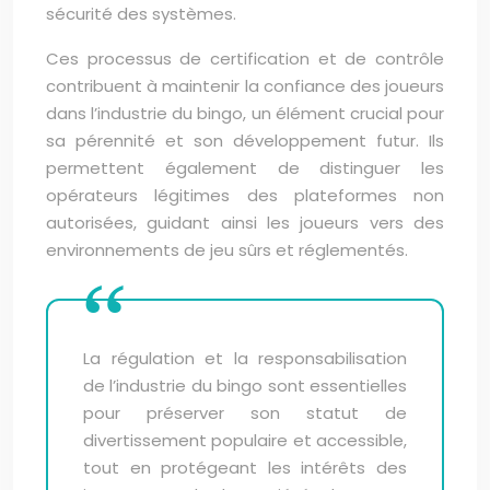
sécurité des systèmes.
Ces processus de certification et de contrôle
contribuent à maintenir la confiance des joueurs
dans l’industrie du bingo, un élément crucial pour
sa pérennité et son développement futur. Ils
permettent également de distinguer les
opérateurs légitimes des plateformes non
autorisées, guidant ainsi les joueurs vers des
environnements de jeu sûrs et réglementés.
La régulation et la responsabilisation
de l’industrie du bingo sont essentielles
pour préserver son statut de
divertissement populaire et accessible,
tout en protégeant les intérêts des