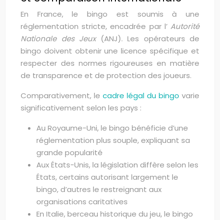
En France, le bingo est soumis à une
réglementation stricte, encadrée par l’
Autorité
Nationale des Jeux
(ANJ). Les opérateurs de
bingo doivent obtenir une licence spécifique et
respecter des normes rigoureuses en matière
de transparence et de protection des joueurs.
Comparativement, le
cadre légal du bingo
varie
significativement selon les pays :
Au Royaume-Uni, le bingo bénéficie d’une
réglementation plus souple, expliquant sa
grande popularité
Aux États-Unis, la législation diffère selon les
États, certains autorisant largement le
bingo, d’autres le restreignant aux
organisations caritatives
En Italie, berceau historique du jeu, le bingo