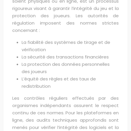
soient physiques ou en ligne, est un processus
rigoureux visant à garantir l’intégrité du jeu et la
protection des joueurs. Les autorités de
régulation imposent des normes strictes
concernant :
La fiabilité des systèmes de tirage et de
vérification
La sécurité des transactions financières
La protection des données personnelles
des joueurs
L’équité des règles et des taux de
redistribution
Les contrôles réguliers effectués par des
organismes indépendants assurent le respect
continu de ces normes. Pour les plateformes en
ligne, des audits techniques approfondis sont
menés pour vérifier l’intégrité des logiciels et la