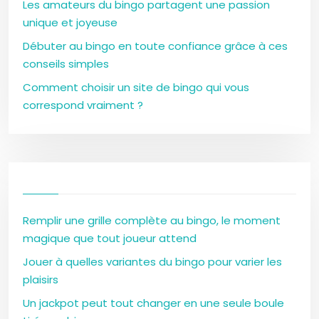
Les amateurs du bingo partagent une passion
unique et joyeuse
Débuter au bingo en toute confiance grâce à ces
conseils simples
Comment choisir un site de bingo qui vous
correspond vraiment ?
Remplir une grille complète au bingo, le moment
magique que tout joueur attend
Jouer à quelles variantes du bingo pour varier les
plaisirs
Un jackpot peut tout changer en une seule boule