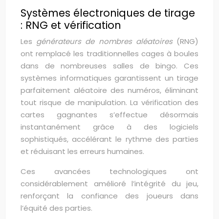
Systèmes électroniques de tirage
: RNG et vérification
Les
générateurs de nombres aléatoires
(RNG)
ont remplacé les traditionnelles cages à boules
dans de nombreuses salles de bingo. Ces
systèmes informatiques garantissent un tirage
parfaitement aléatoire des numéros, éliminant
tout risque de manipulation. La vérification des
cartes gagnantes s’effectue désormais
instantanément grâce à des logiciels
sophistiqués, accélérant le rythme des parties
et réduisant les erreurs humaines.
Ces avancées technologiques ont
considérablement amélioré l’intégrité du jeu,
renforçant la confiance des joueurs dans
l’équité des parties.