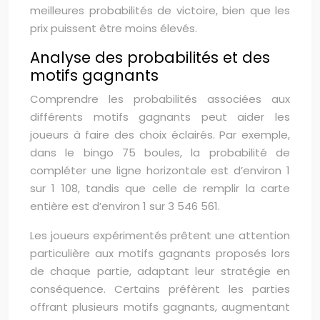
meilleures probabilités de victoire, bien que les
prix puissent être moins élevés.
Analyse des probabilités et des
motifs gagnants
Comprendre les probabilités associées aux
différents motifs gagnants peut aider les
joueurs à faire des choix éclairés. Par exemple,
dans le bingo 75 boules, la probabilité de
compléter une ligne horizontale est d’environ 1
sur 1 108, tandis que celle de remplir la carte
entière est d’environ 1 sur 3 546 561.
Les joueurs expérimentés prêtent une attention
particulière aux motifs gagnants proposés lors
de chaque partie, adaptant leur stratégie en
conséquence. Certains préfèrent les parties
offrant plusieurs motifs gagnants, augmentant