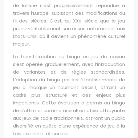
de loterie s’est progressivement répandue à
travers l’Europe, subissant des modifications au
fil des siècles. C’est au XXe siècle que le jeu
prend véritablement son essor, notamment aux
États-Unis, où il devient un phénomène culturel
majeur.
La transformation du bingo en jeu de casino
s’est opérée graduellement, avec l’introduction
de variantes et de règles standardisées.
L’adoption du bingo par les établissements de
jeu a marqué un tournant décisif, offrant un
cadre plus structuré et des enjeux plus
importants. Cette évolution a permis au bingo
de s’affirmer comme une alternative attrayante
aux jeux de table traditionnels, attirant un public
diversifié en quête d’une expérience de jeu à la
fois excitante et sociale.