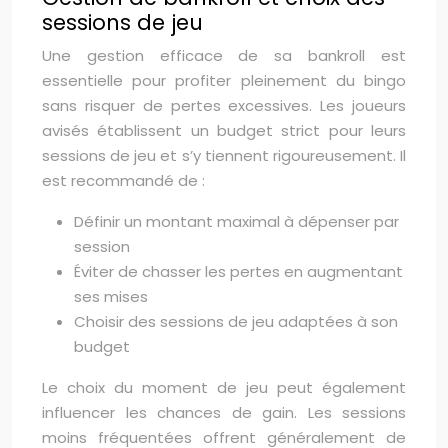
sessions de jeu
Une gestion efficace de sa bankroll est
essentielle pour profiter pleinement du bingo
sans risquer de pertes excessives. Les joueurs
avisés établissent un budget strict pour leurs
sessions de jeu et s’y tiennent rigoureusement. Il
est recommandé de :
Définir un montant maximal à dépenser par
session
Éviter de chasser les pertes en augmentant
ses mises
Choisir des sessions de jeu adaptées à son
budget
Le choix du moment de jeu peut également
influencer les chances de gain. Les sessions
moins fréquentées offrent généralement de