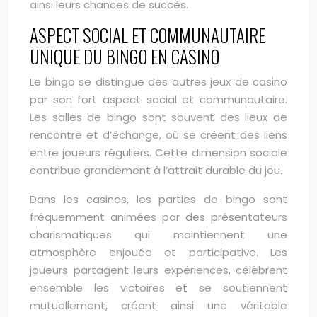
ainsi leurs chances de succès.
ASPECT SOCIAL ET COMMUNAUTAIRE
UNIQUE DU BINGO EN CASINO
Le bingo se distingue des autres jeux de casino
par son fort aspect social et communautaire.
Les salles de bingo sont souvent des lieux de
rencontre et d’échange, où se créent des liens
entre joueurs réguliers. Cette dimension sociale
contribue grandement à l’attrait durable du jeu.
Dans les casinos, les parties de bingo sont
fréquemment animées par des présentateurs
charismatiques qui maintiennent une
atmosphère enjouée et participative. Les
joueurs partagent leurs expériences, célèbrent
ensemble les victoires et se soutiennent
mutuellement, créant ainsi une véritable