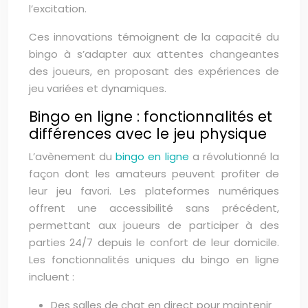
l’excitation.
Ces innovations témoignent de la capacité du
bingo à s’adapter aux attentes changeantes
des joueurs, en proposant des expériences de
jeu variées et dynamiques.
Bingo en ligne : fonctionnalités et
différences avec le jeu physique
L’avènement du
bingo en ligne
a révolutionné la
façon dont les amateurs peuvent profiter de
leur jeu favori. Les plateformes numériques
offrent une accessibilité sans précédent,
permettant aux joueurs de participer à des
parties 24/7 depuis le confort de leur domicile.
Les fonctionnalités uniques du bingo en ligne
incluent :
Des salles de chat en direct pour maintenir