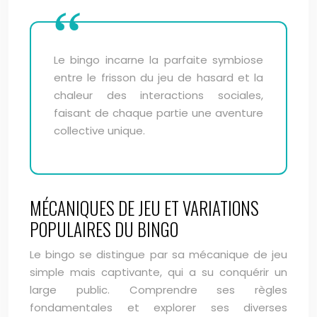
Le bingo incarne la parfaite symbiose
entre le frisson du jeu de hasard et la
chaleur des interactions sociales,
faisant de chaque partie une aventure
collective unique.
MÉCANIQUES DE JEU ET VARIATIONS
POPULAIRES DU BINGO
Le bingo se distingue par sa mécanique de jeu
simple mais captivante, qui a su conquérir un
large public. Comprendre ses règles
fondamentales et explorer ses diverses