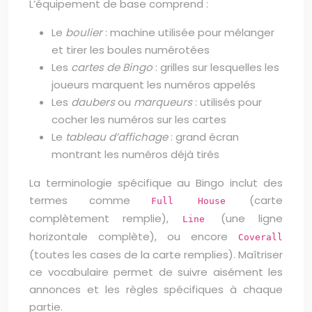
L’équipement de base comprend :
Le
boulier
: machine utilisée pour mélanger
et tirer les boules numérotées
Les
cartes de Bingo
: grilles sur lesquelles les
joueurs marquent les numéros appelés
Les
daubers
ou
marqueurs
: utilisés pour
cocher les numéros sur les cartes
Le
tableau d’affichage
: grand écran
montrant les numéros déjà tirés
La terminologie spécifique au Bingo inclut des
termes comme
(carte
Full House
complètement remplie),
(une ligne
Line
horizontale complète), ou encore
Coverall
(toutes les cases de la carte remplies). Maîtriser
ce vocabulaire permet de suivre aisément les
annonces et les règles spécifiques à chaque
partie.