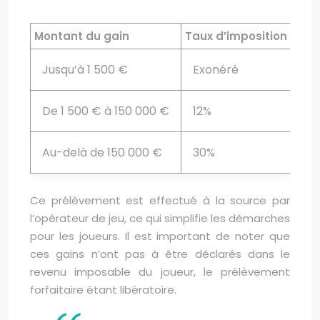
Montant du gain
Taux d’imposition
Jusqu’à 1 500 €
Exonéré
De 1 500 € à 150 000 €
12%
Au-delà de 150 000 €
30%
Ce prélèvement est effectué à la source par
l’opérateur de jeu, ce qui simplifie les démarches
pour les joueurs. Il est important de noter que
ces gains n’ont pas à être déclarés dans le
revenu imposable du joueur, le prélèvement
forfaitaire étant libératoire.