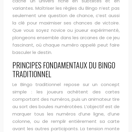
cache un univers riche en subtilités et en
variantes. Maîtriser les règles du Bingo n’est pas
seulement une question de chance, c’est aussi
la clé pour maximiser ses chances de victoire.
Que vous soyez novice ou joueur expérimenté,
plongeons ensemble dans les arcanes de ce jeu
fascinant, où chaque numéro appelé peut faire
basculer le destin.
PRINCIPES FONDAMENTAUX DU BINGO
TRADITIONNEL
Le Bingo traditionnel repose sur un concept
simple : les joueurs achètent des cartes
comportant des numéros, puis un animateur tire
au sort des boules numérotées. L’objectif est de
marquer tous les numéros d’une ligne, d’une
colonne, ou de remplir entièrement sa carte
avant les autres participants. La tension monte