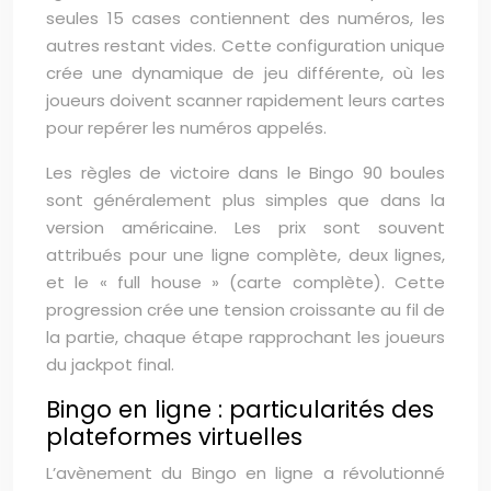
seules 15 cases contiennent des numéros, les
autres restant vides. Cette configuration unique
crée une dynamique de jeu différente, où les
joueurs doivent scanner rapidement leurs cartes
pour repérer les numéros appelés.
Les règles de victoire dans le Bingo 90 boules
sont généralement plus simples que dans la
version américaine. Les prix sont souvent
attribués pour une ligne complète, deux lignes,
et le « full house » (carte complète). Cette
progression crée une tension croissante au fil de
la partie, chaque étape rapprochant les joueurs
du jackpot final.
Bingo en ligne : particularités des
plateformes virtuelles
L’avènement du Bingo en ligne a révolutionné