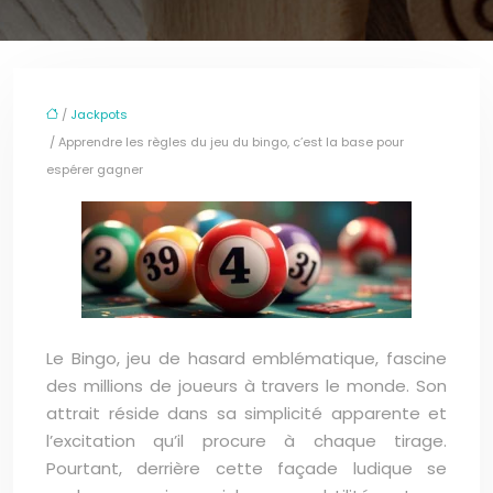
/
Jackpots
/ Apprendre les règles du jeu du bingo, c’est la base pour
espérer gagner
Le Bingo, jeu de hasard emblématique, fascine
des millions de joueurs à travers le monde. Son
attrait réside dans sa simplicité apparente et
l’excitation qu’il procure à chaque tirage.
Pourtant, derrière cette façade ludique se