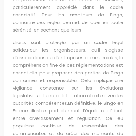
particulièrement apprécié dans le cadre
associatif. Pour les amateurs de Bingo,
connaître ces règles permet de jouer en toute
sérénité, en sachant que leurs
droits sont protégés par un cadre légal
solide.Pour les organisateurs, qu’il s’agisse
d’associations ou d’entreprises commerciales, la
compréhension fine de ces réglementations est
essentielle pour proposer des parties de Bingo
conformes et responsables. Cela implique une
vigilance constante sur les évolutions
législatives et une collaboration étroite avec les
autorités compétentes.En définitive, le Bingo en
France illustre parfaitement l’équilibre délicat
entre divertissement et régulation. Ce jeu
populaire continue de rassembler des
communautés et de créer des moments de