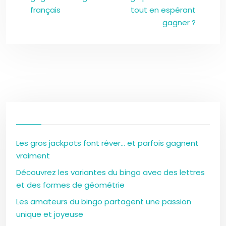
français
tout en espérant
gagner ?
Les gros jackpots font rêver… et parfois gagnent
vraiment
Découvrez les variantes du bingo avec des lettres
et des formes de géométrie
Les amateurs du bingo partagent une passion
unique et joyeuse