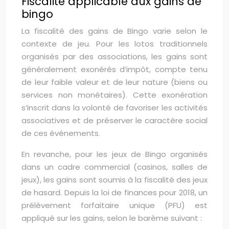
Fiscalité applicable aux gains de
bingo
La fiscalité des gains de Bingo varie selon le
contexte de jeu. Pour les lotos traditionnels
organisés par des associations, les gains sont
généralement exonérés d’impôt, compte tenu
de leur faible valeur et de leur nature (biens ou
services non monétaires). Cette exonération
s’inscrit dans la volonté de favoriser les activités
associatives et de préserver le caractère social
de ces événements.
En revanche, pour les jeux de Bingo organisés
dans un cadre commercial (casinos, salles de
jeux), les gains sont soumis à la fiscalité des jeux
de hasard. Depuis la loi de finances pour 2018, un
prélèvement forfaitaire unique (PFU) est
appliqué sur les gains, selon le barème suivant :