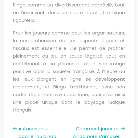
Bingo comme un divertissement apprécié, tout
en l’inscrivant dans un cadre légal et éthique
rigoureux.
Pour les joueurs comme pour les organisateurs,
la compréhension de ces aspects légaux et
fiscaux est essentielle. Elle permet de profiter
pleinement du jeu en toute légalité, tout en
contribuant à sa pérennité et à son image
positive dans la société française. À l’heure où
les jeux d’argent en ligne se développent
rapidement, le Bingo traditionnel, avec son
cadre réglementaire spécifique, conserve ainsi
une place unique dans le paysage ludique
français.
Astuces pour
Comment jouer au
gagner au bingo
bingo pour s’amuser