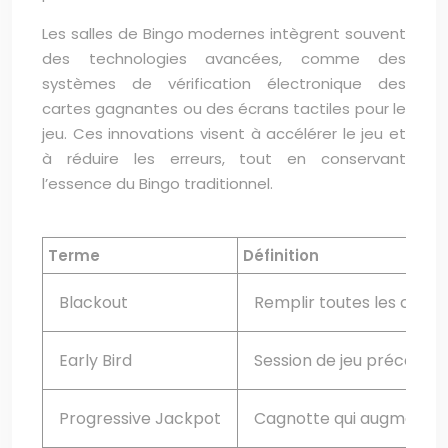
Les salles de Bingo modernes intègrent souvent
des technologies avancées, comme des
systèmes de vérification électronique des
cartes gagnantes ou des écrans tactiles pour le
jeu. Ces innovations visent à accélérer le jeu et
à réduire les erreurs, tout en conservant
l’essence du Bingo traditionnel.
Terme
Définition
Blackout
Remplir toutes les cases
Early Bird
Session de jeu précédant
Progressive Jackpot
Cagnotte qui augmente 