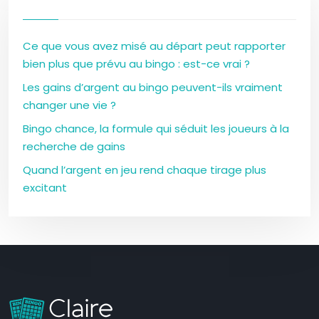
Ce que vous avez misé au départ peut rapporter
bien plus que prévu au bingo : est-ce vrai ?
Les gains d’argent au bingo peuvent-ils vraiment
changer une vie ?
Bingo chance, la formule qui séduit les joueurs à la
recherche de gains
Quand l’argent en jeu rend chaque tirage plus
excitant