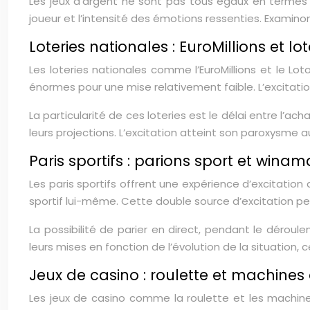
Les jeux d’argent ne sont pas tous égaux en termes 
joueur et l’intensité des émotions ressenties. Examinon
Loteries nationales : EuroMillions et lo
Les loteries nationales comme l’EuroMillions et le Lo
énormes pour une mise relativement faible. L’excitation
La particularité de ces loteries est le délai entre l’a
leurs projections. L’excitation atteint son paroxysme
Paris sportifs : parions sport et winam
Les paris sportifs offrent une expérience d’excitation 
sportif lui-même. Cette double source d’excitation pe
La possibilité de parier en direct, pendant le dérou
leurs mises en fonction de l’évolution de la situation
Jeux de casino : roulette et machines
Les jeux de casino comme la roulette et les machines 