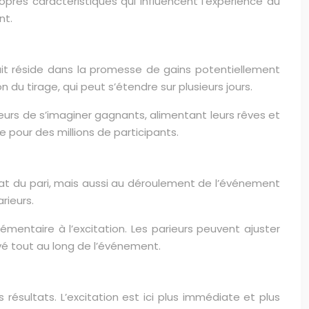
res caractéristiques qui influencent l’expérience du
nt.
trait réside dans la promesse de gains potentiellement
 du tirage, qui peut s’étendre sur plusieurs jours.
oueurs de s’imaginer gagnants, alimentant leurs rêves et
 pour des millions de participants.
sultat du pari, mais aussi au déroulement de l’événement
rieurs.
mentaire à l’excitation. Les parieurs peuvent ajuster
evé tout au long de l’événement.
résultats. L’excitation est ici plus immédiate et plus