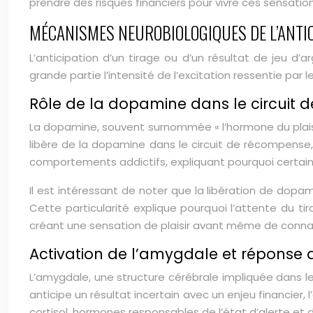
prendre des risques financiers pour vivre ces sensation
MÉCANISMES NEUROBIOLOGIQUES DE L’ANTIC
L’anticipation d’un tirage ou d’un résultat de jeu 
grande partie l’intensité de l’excitation ressentie par l
Rôle de la dopamine dans le circuit
La dopamine, souvent surnommée « l’hormone du plaisir »,
libère de la dopamine dans le circuit de récompense
comportements addictifs, expliquant pourquoi certa
Il est intéressant de noter que la libération de dopam
Cette particularité explique pourquoi l’attente du ti
créant une sensation de plaisir avant même de connaîtr
Activation de l’amygdale et réponse 
L’amygdale, une structure cérébrale impliquée dans le 
anticipe un résultat incertain avec un enjeu financier
cortisol, hormones responsables de l’état d’alerte et d