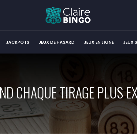
JACKPOTS
JEUX DE HASARD
JEUX EN LIGNE
JEUX 
END CHAQUE TIRAGE PLUS E