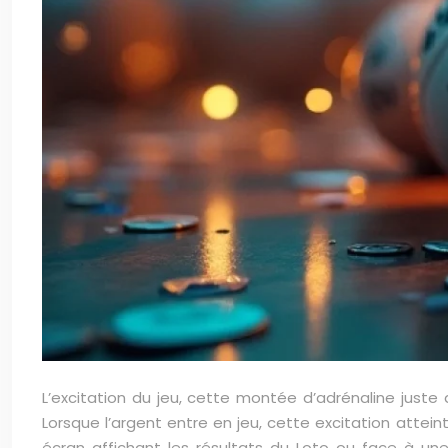
L’excitation du jeu, cette montée d’adrénaline juste
Lorsque l’argent entre en jeu, cette excitation att
écran affichant les résultats du Loto ou face à une r